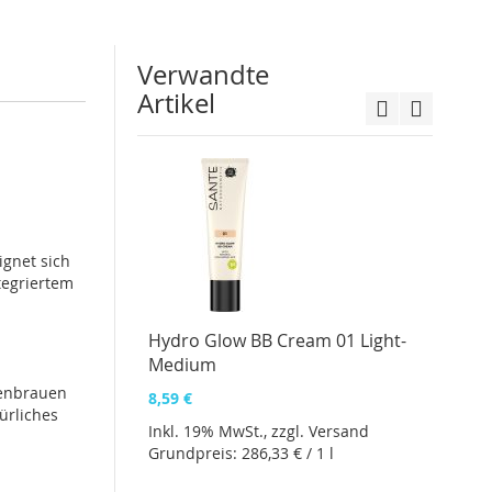
Verwandte
Artikel
Natur
Opal
4,99 €
ignet sich
Inkl. 
tegriertem
Grundp
Hydro Glow BB Cream 01 Light-
Medium
genbrauen
8,59 €
ürliches
Inkl. 19% MwSt., zzgl.
Versand
Grundpreis:
286,33 €
/ 1 l