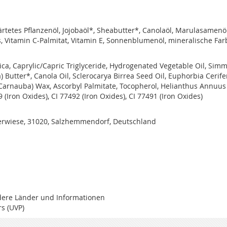
rtetes Pflanzenöl, Jojobaöl*, Sheabutter*, Canolaöl, Marulasamenöl
, Vitamin C-Palmitat, Vitamin E, Sonnenblumenöl, mineralische Far
ica, Caprylic/Capric Triglyceride, Hydrogenated Vegetable Oil, Sim
 Butter*, Canola Oil, Sclerocarya Birrea Seed Oil, Euphorbia Cerife
a (Carnauba) Wax, Ascorbyl Palmitate, Tocopherol, Helianthus Annuus
 (Iron Oxides), CI 77492 (Iron Oxides), CI 77491 (Iron Oxides)
rwiese, 31020, Salzhemmendorf, Deutschland
ndere Länder und Informationen
s (UVP)