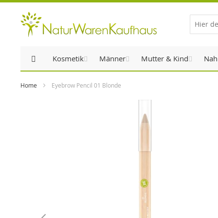
Direkt
zum
Inhalt
Kosmetik
Männer
Mutter & Kind
Nah
Home
Eyebrow Pencil 01 Blonde
Zum
Ende
der
Bildergalerie
springen