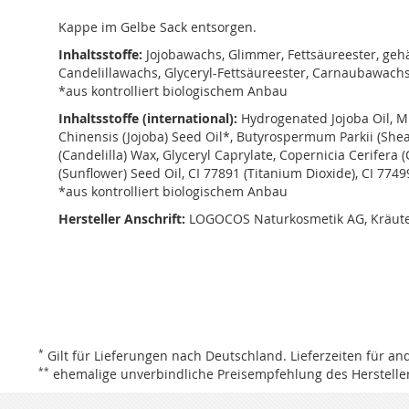
Kappe im Gelbe Sack entsorgen.
Inhaltsstoffe:
Jojobawachs, Glimmer, Fettsäureester, gehä
Candelillawachs, Glyceryl-Fettsäureester, Carnaubawachs
*aus kontrolliert biologischem Anbau
Inhaltsstoffe (international):
Hydrogenated Jojoba Oil, M
Chinensis (Jojoba) Seed Oil*, Butyrospermum Parkii (Shea)
(Candelilla) Wax, Glyceryl Caprylate, Copernicia Cerifer
(Sunflower) Seed Oil, CI 77891 (Titanium Dioxide), CI 77499
*aus kontrolliert biologischem Anbau
Hersteller Anschrift:
LOGOCOS Naturkosmetik AG, Kräute
*
Gilt für Lieferungen nach Deutschland.
Lieferzeiten für a
**
ehemalige unverbindliche Preisempfehlung des Hersteller