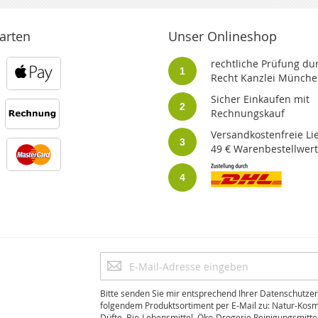
arten
Unser Onlineshop
rechtliche Prüfung dur
1
Recht Kanzlei Münche
Sicher Einkaufen mit
2
Rechnungskauf
Versandkostenfreie Li
3
49 € Warenbestellwert
4
Anmeldung
zum
Newsletter:
Bitte senden Sie mir entsprechend Ihrer Datenschutzer
folgendem Produktsortiment per E-Mail zu: Natur-Kosm
Düfte, Bio-Lebensmittel, Öko-Drogerie Reinigungsmitte