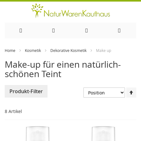
Direkt
Home
Kosmetik
Dekorative Kosmetik
Make up
zum
Make-up für einen natürlich-
Inhalt
schönen Teint
In
Produkt-Filter
ab
Re
8
Artikel