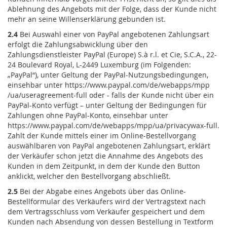
Ablehnung des Angebots mit der Folge, dass der Kunde nicht
mehr an seine Willenserklärung gebunden ist.
2.4
Bei Auswahl einer von PayPal angebotenen Zahlungsart
erfolgt die Zahlungsabwicklung über den
Zahlungsdienstleister PayPal (Europe) S.à r.l. et Cie, S.C.A., 22-
24 Boulevard Royal, L-2449 Luxemburg (im Folgenden:
„PayPal“), unter Geltung der PayPal-Nutzungsbedingungen,
einsehbar unter
https://www.paypal.com
/de
/webapps
/mpp
/ua
/useragreement-full
oder - falls der Kunde nicht über ein
PayPal-Konto verfügt – unter Geltung der Bedingungen für
Zahlungen ohne PayPal-Konto, einsehbar unter
https://www.paypal.com
/de
/webapps
/mpp
/ua
/privacywax-full
.
Zahlt der Kunde mittels einer im Online-Bestellvorgang
auswählbaren von PayPal angebotenen Zahlungsart, erklärt
der Verkäufer schon jetzt die Annahme des Angebots des
Kunden in dem Zeitpunkt, in dem der Kunde den Button
anklickt, welcher den Bestellvorgang abschließt.
2.5
Bei der Abgabe eines Angebots über das Online-
Bestellformular des Verkäufers wird der Vertragstext nach
dem Vertragsschluss vom Verkäufer gespeichert und dem
Kunden nach Absendung von dessen Bestellung in Textform