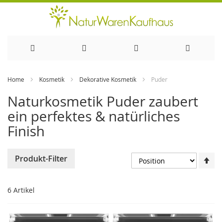
Direkt
Home
Kosmetik
Dekorative Kosmetik
Puder
zum
Naturkosmetik Puder zaubert
Inhalt
ein perfektes & natürliches
Finish
In
Produkt-Filter
ab
Re
6
Artikel