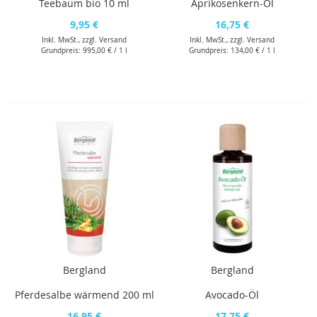
Teebaum bio 10 ml
Aprikosenkern-Öl
9,95 €
16,75 €
Inkl. MwSt., zzgl.
Versand
Inkl. MwSt., zzgl.
Versand
Grundpreis:
995,00 €
/ 1 l
Grundpreis:
134,00 €
/ 1 l
Bergland
Bergland
Pferdesalbe wärmend 200 ml
Avocado-Öl
16,95 €
17,75 €