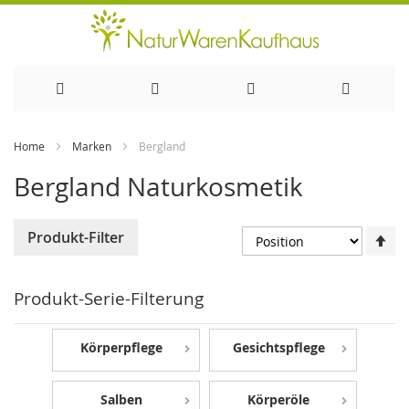
Direkt
Home
Marken
Bergland
zum
Bergland Naturkosmetik
Inhalt
In
Produkt-Filter
ab
Re
Produkt-Serie-Filterung
Körperpflege
Gesichtspflege
Salben
Körperöle