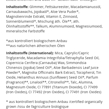
Inhaltsstoffe:
Glimmer, Fettsäureester, Macadamianussöl,
Carnaubawachs, Jojobaöl*, Aloe Vera Puder*,
Magnolienrinde Extrakt, Vitamin E, Zinnoxid,
Sonnenblumenöl*, Mischung äth. Öle**, äth.
Ölinhaltsstoffe**, Talkum, Aluminiumoxid, Magnesiumoxid,
mineralische Farbstoffe
*aus kontrolliert biologischem Anbau
**aus natürlichen ätherischen Ölen
Inhaltsstoffe (international):
Mica, Caprylic/Capric
Triglyceride, Macadamia Integrifolia/Tetraphylla Seed Oil,
Copernicia Cerifera (Carnauba) Wax, Simmondsia
Chinensis (Jojoba) Seed Oil*, Aloe Barbadensis Leaf Juice
Powder*, Magnolia Officinalis Bark Extract, Tocopherol, Tin
Oxide, Helianthus Annuus (Sunflower) Seed Oil*, Parfum
(Fragrance)**, Linalool**, Citronellol**, Talc, Alumina,
Magnesium Oxide, CI 77891 (Titanium Dioxide), CI 77499
(Iron Oxides), CI 77492 (Iron Oxides), CI 77491 (Iron Oxides)
* aus kontrolliert biologischem Anbau /certified organically
grown /issu de l’agriculture biologique