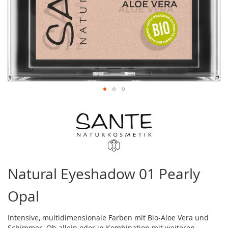
Zum
Anfang
der
Bildergalerie
springen
Natural Eyeshadow 01 Pearly
Opal
Intensive, multidimensionale Farben mit Bio-Aloe Vera und
Schimmer. Ob allein oder in Kombination mit weiteren