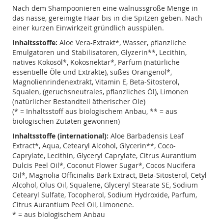
Nach dem Shampoonieren eine walnussgroße Menge in
das nasse, gereinigte Haar bis in die Spitzen geben. Nach
einer kurzen Einwirkzeit gründlich ausspülen.
Inhaltsstoffe:
Aloe Vera-Extrakt*, Wasser, pflanzliche
Emulgatoren und Stabilisatoren, Glyzerin**, Lecithin,
natives Kokosöl*, Kokosnektar*, Parfum (natürliche
essentielle Öle und Extrakte), süßes Orangenöl*,
Magnolienrindenextrakt, Vitamin E, Beta-Sitosterol,
Squalen, (geruchsneutrales, pflanzliches Öl), Limonen
(natürlicher Bestandteil ätherischer Öle)
(* = Inhaltsstoff aus biologischem Anbau, ** = aus
biologischen Zutaten gewonnen)
Inhaltsstoffe (international):
Aloe Barbadensis Leaf
Extract*, Aqua, Cetearyl Alcohol, Glycerin**, Coco-
Caprylate, Lecithin, Glyceryl Caprylate, Citrus Aurantium
Dulcis Peel Oil*, Coconut Flower Sugar*, Cocos Nucifera
Oil*, Magnolia Officinalis Bark Extract, Beta-Sitosterol, Cetyl
Alcohol, Olus Oil, Squalene, Glyceryl Stearate SE, Sodium
Cetearyl Sulfate, Tocopherol, Sodium Hydroxide, Parfum,
Citrus Aurantium Peel Oil, Limonene.
* = aus biologischem Anbau