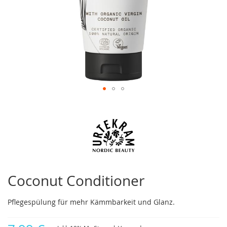
Zum
Anfang
der
Bildergalerie
springen
Coconut Conditioner
Pflegespülung für mehr Kämmbarkeit und Glanz.