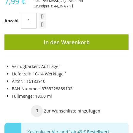
7,99 €
Inkl. 19% MwSt., zzgl.
Versand
Grundpreis:
44,39 €
/ 1 l
Anzahl
In den Warenkorb
Verfügbarkeit:
Auf Lager
Lieferzeit:
10-14 Werktage
*
Artnr.
16183910
EAN Nummer
5765228839102
Füllmenge
180.0 ml
Zur Wunschliste hinzufügen
Kostenloser Versand
*
ab 49 € Bestellwert.