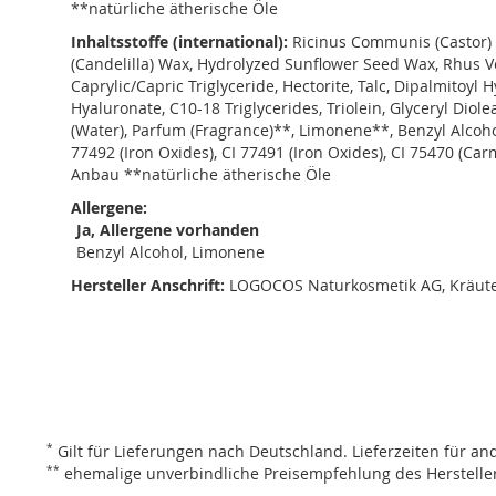
**natürliche ätherische Öle
Inhaltsstoffe (international):
Ricinus Communis (Castor) S
(Candelilla) Wax, Hydrolyzed Sunflower Seed Wax, Rhus Ve
Caprylic/Capric Triglyceride, Hectorite, Talc, Dipalmitoy
Hyaluronate, C10-18 Triglycerides, Triolein, Glyceryl Diol
(Water), Parfum (Fragrance)**, Limonene**, Benzyl Alcohol
77492 (Iron Oxides), CI 77491 (Iron Oxides), CI 75470 (Ca
Anbau **natürliche ätherische Öle
Allergene:
Ja, Allergene vorhanden
Benzyl Alcohol, Limonene
Hersteller Anschrift:
LOGOCOS Naturkosmetik AG, Kräute
*
Gilt für Lieferungen nach Deutschland.
Lieferzeiten für a
**
ehemalige unverbindliche Preisempfehlung des Hersteller