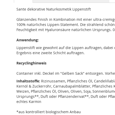
springen
Sante dekorative Naturkosmetik Lippenstift
Glänzendes Finish in Kombination mit einer ultra-cremig
100% natürliches Lippen-Statement. Die strahlend schö
Feuchtigkeit mit Hyaluronsäure natürlichen Ursprungs. 0
Anwendung:
Lippenstift wie gewohnt auf die Lippen auftragen, dabei 
Ergebnis eine zweite Schicht auftragen.
Recyclinghinweis
Container inkl. Deckel im "Gelben Sack" entsorgen. Vor
Inhaltsstoffe:
Rizinussamen, Pflanzliches Öl, Candelillab
Kernöl & Zuckerrohr, Carnaubapalmblätter, Pflanzliches K
Weizen, Pflanzliches Öl, Oliven, Oliven, Soja, Sonnenblum
Ursprungs**, Duft oder Pflanzenderivat**, Duft oder Pflan
echtes Karmin
*aus kontrolliert biologischem Anbau