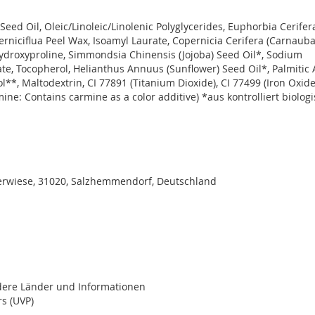
eed Oil, Oleic/Linoleic/Linolenic Polyglycerides, Euphorbia Cerifer
rniciflua Peel Wax, Isoamyl Laurate, Copernicia Cerifera (Carnauba
l Hydroxyproline, Simmondsia Chinensis (Jojoba) Seed Oil*, Sodium
eate, Tocopherol, Helianthus Annuus (Sunflower) Seed Oil*, Palmitic
**, Maltodextrin, CI 77891 (Titanium Dioxide), CI 77499 (Iron Oxides
rmine: Contains carmine as a color additive) *aus kontrolliert biolo
rwiese, 31020, Salzhemmendorf, Deutschland
ndere Länder und Informationen
s (UVP)