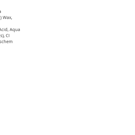
a
) Wax,
 Acid, Aqua
), CI
gischem