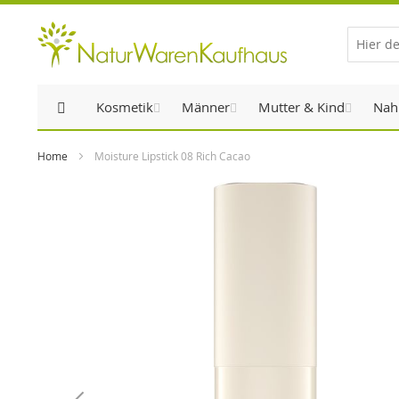
Direkt
zum
Inhalt
Kosmetik
Männer
Mutter & Kind
Nah
Home
Moisture Lipstick 08 Rich Cacao
Zum
Ende
der
Bildergalerie
springen