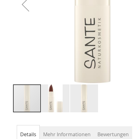
Zum
Anfang
der
Details
Mehr Informationen
Bewertungen
Bildergalerie