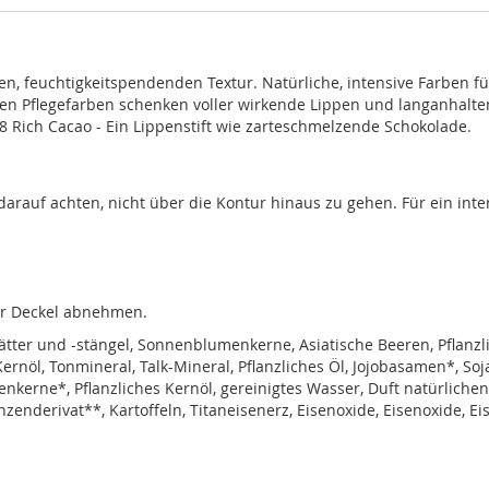
en, feuchtigkeitspendenden Textur. Natürliche, intensive Farben fü
nen Pflegefarben schenken voller wirkende Lippen und langanhalt
8 Rich Cacao - Ein Lippenstift wie zarteschmelzende Schokolade.
darauf achten, nicht über die Kontur hinaus zu gehen. Für ein inte
her Deckel abnehmen.
lätter und -stängel, Sonnenblumenkerne, Asiatische Beeren, Pflanzl
ernöl, Tonmineral, Talk-Mineral, Pflanzliches Öl, Jojobasamen*, Soj
enkerne*, Pflanzliches Kernöl, gereinigtes Wasser, Duft natürliche
zenderivat**, Kartoffeln, Titaneisenerz, Eisenoxide, Eisenoxide, Ei