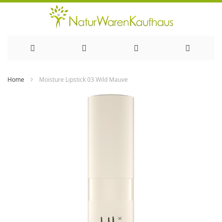
Direkt
Home
Moisture Lipstick 03 Wild Mauve
zum
Zum
Ende
Inhalt
der
Bildergalerie
springen