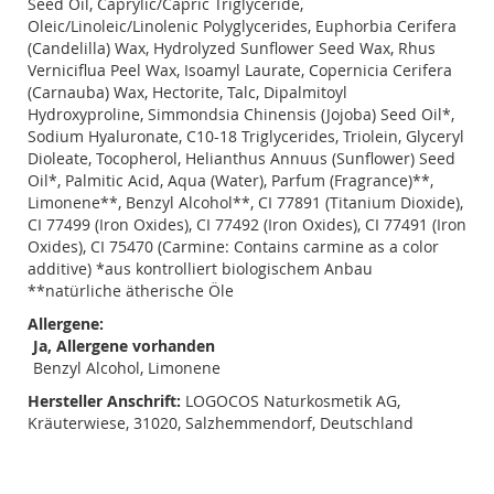
Seed Oil, Caprylic/Capric Triglyceride,
Oleic/Linoleic/Linolenic Polyglycerides, Euphorbia Cerifera
(Candelilla) Wax, Hydrolyzed Sunflower Seed Wax, Rhus
Verniciflua Peel Wax, Isoamyl Laurate, Copernicia Cerifera
(Carnauba) Wax, Hectorite, Talc, Dipalmitoyl
Hydroxyproline, Simmondsia Chinensis (Jojoba) Seed Oil*,
Sodium Hyaluronate, C10-18 Triglycerides, Triolein, Glyceryl
Dioleate, Tocopherol, Helianthus Annuus (Sunflower) Seed
Oil*, Palmitic Acid, Aqua (Water), Parfum (Fragrance)**,
Limonene**, Benzyl Alcohol**, CI 77891 (Titanium Dioxide),
CI 77499 (Iron Oxides), CI 77492 (Iron Oxides), CI 77491 (Iron
Oxides), CI 75470 (Carmine: Contains carmine as a color
additive) *aus kontrolliert biologischem Anbau
**natürliche ätherische Öle
Allergene:
Ja, Allergene vorhanden
Benzyl Alcohol, Limonene
Hersteller Anschrift:
LOGOCOS Naturkosmetik AG,
Kräuterwiese, 31020, Salzhemmendorf, Deutschland