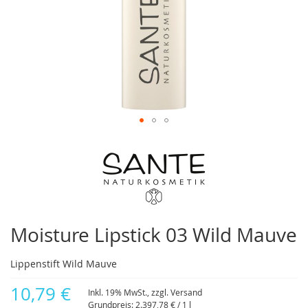
Zum
Anfang
der
Bildergalerie
springen
Moisture Lipstick 03 Wild Mauve
Lippenstift Wild Mauve
10,79 €
Inkl. 19% MwSt., zzgl.
Versand
Grundpreis:
2.397,78 €
/ 1 l