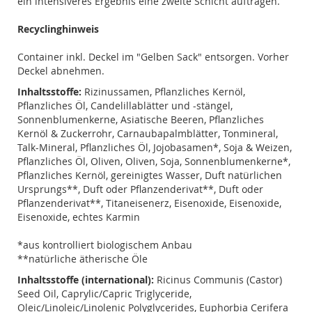
ein intensiveres Ergebnis eine zweite Schicht auftragen.
Recyclinghinweis
Container inkl. Deckel im "Gelben Sack" entsorgen. Vorher
Deckel abnehmen.
Inhaltsstoffe:
Rizinussamen, Pflanzliches Kernöl,
Pflanzliches Öl, Candelillablätter und -stängel,
Sonnenblumenkerne, Asiatische Beeren, Pflanzliches
Kernöl & Zuckerrohr, Carnaubapalmblätter, Tonmineral,
Talk-Mineral, Pflanzliches Öl, Jojobasamen*, Soja & Weizen,
Pflanzliches Öl, Oliven, Oliven, Soja, Sonnenblumenkerne*,
Pflanzliches Kernöl, gereinigtes Wasser, Duft natürlichen
Ursprungs**, Duft oder Pflanzenderivat**, Duft oder
Pflanzenderivat**, Titaneisenerz, Eisenoxide, Eisenoxide,
Eisenoxide, echtes Karmin
*aus kontrolliert biologischem Anbau
**natürliche ätherische Öle
Inhaltsstoffe (international):
Ricinus Communis (Castor)
Seed Oil, Caprylic/Capric Triglyceride,
Oleic/Linoleic/Linolenic Polyglycerides, Euphorbia Cerifera