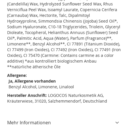
(Candelilla) Wax, Hydrolyzed Sunflower Seed Wax, Rhus
Verniciflua Peel Wax, Isoamyl Laurate, Copernicia Cerifera
(Carnauba) Wax, Hectorite, Talc, Dipalmitoyl
Hydroxyproline, Simmondsia Chinensis (Jojoba) Seed Oil*,
Sodium Hyaluronate, C10-18 Triglycerides, Triolein, Glyceryl
Dioleate, Tocopherol, Helianthus Annuus (Sunflower) Seed
Oil*, Palmitic Acid, Aqua (Water), Parfum (Fragrance)**,
Limonene**, Benzyl Alcohol**, CI 77891 (Titanium Dioxide),
CI 77499 (Iron Oxides), CI 77492 (Iron Oxides), CI 77491 (Iron
Oxides), CI 75470 (Carmine: Contains carmine as a color
additive) *aus kontrolliert biologischem Anbau
**natürliche ätherische Öle
Allergene:
Ja, Allergene vorhanden
Benzyl Alcohol, Limonene, Linalool
Hersteller Anschrift:
LOGOCOS Naturkosmetik AG,
Kräuterwiese, 31020, Salzhemmendorf, Deutschland
Mehr Informationen