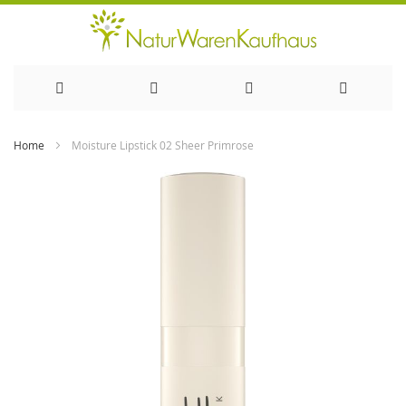
Direkt
Home
Moisture Lipstick 02 Sheer Primrose
zum
Zum
Ende
Inhalt
der
Bildergalerie
springen