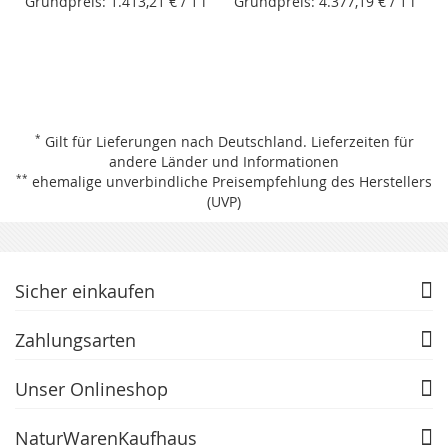
Grundpreis:
1.413,21 €
/ 1 l
Grundpreis:
4.377,19 €
/ 1 l
*
Gilt für Lieferungen nach Deutschland.
Lieferzeiten für
andere Länder und Informationen
**
ehemalige unverbindliche Preisempfehlung des Herstellers
(UVP)
Sicher einkaufen
Zahlungsarten
Unser Onlineshop
NaturWarenKaufhaus