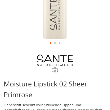
Zum
Anfang
der
Bildergalerie
springen
Moisture Lipstick 02 Sheer
Primrose
Lippenstift schenkt voller wirkende Lippen und
langanhaltende Feuchtigkeit mit Hyaluronsäure natürlichen