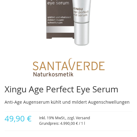
Zum
Anfang
der
Bildergalerie
springen
Xingu Age Perfect Eye Serum
Anti-Age Augenserum kühlt und mildert Augenschwellungen
49,90 €
Inkl. 19% MwSt., zzgl.
Versand
Grundpreis:
4.990,00 €
/ 1 l