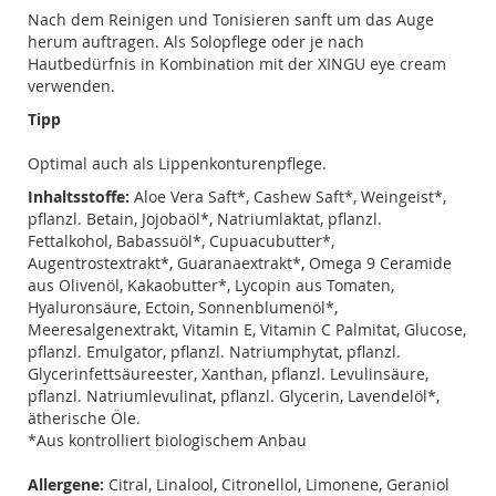
Nach dem Reinigen und Tonisieren sanft um das Auge
herum auftragen. Als Solopflege oder je nach
Hautbedürfnis in Kombination mit der XINGU eye cream
verwenden.
Tipp
Optimal auch als Lippenkonturenpflege.
Inhaltsstoffe:
Aloe Vera Saft*, Cashew Saft*, Weingeist*,
pflanzl. Betain, Jojobaöl*, Natriumlaktat, pflanzl.
Fettalkohol, Babassuöl*, Cupuacubutter*,
Augentrostextrakt*, Guaranaextrakt*, Omega 9 Ceramide
aus Olivenöl, Kakaobutter*, Lycopin aus Tomaten,
Hyaluronsäure, Ectoin, Sonnenblumenöl*,
Meeresalgenextrakt, Vitamin E, Vitamin C Palmitat, Glucose,
pflanzl. Emulgator, pflanzl. Natriumphytat, pflanzl.
Glycerinfettsäureester, Xanthan, pflanzl. Levulinsäure,
pflanzl. Natriumlevulinat, pflanzl. Glycerin, Lavendelöl*,
ätherische Öle.
*Aus kontrolliert biologischem Anbau
Allergene:
Citral, Linalool, Citronellol, Limonene, Geraniol