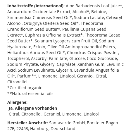
Inhaltsstoffe (international):
Aloe Barbadensis Leaf Juice*,
Anacardium Occidentale Extract, Alcohol*, Betaine,
Simmondsia Chinensis Seed Oil*, Sodium Lactate, Cetearyl
Alcohol, Orbignya Oleifera Seed Oil*, Theobroma
Grandiflorum Seed Butter*, Paullinia Cupana Seed
Extract*, Euphrasia Officinalis Extract*, Theobroma Cacao
Seed Butter*, Solanum Lycopersicum Fruit Oil, Sodium
Hyaluronate, Ectoin, Olive Oil Aminopropanediol Esters,
Helianthus Annuus Seed Oil*, Chondrus Crispus Powder,
Tocopherol, Ascorbyl Palmitate, Glucose, Coco-Glucoside,
Sodium Phytate, Glyceryl Caprylate, Xanthan Gum, Levulinic
Acid, Sodium Levulinate, Glycerin, Lavandula Angustifolia
Oil*, Parfum**, Limonene, Linalool, Geraniol, Citral,
Citronellol.
*Certified organic
**Natural essential oils
Allergene:
Ja, Allergene vorhanden
Citral, Citronellol, Geraniol, Limonene, Linalool
Hersteller Anschrift:
Santaverde GmbH, Borsteler Bogen
27B, 22453, Hamburg, Deutschland