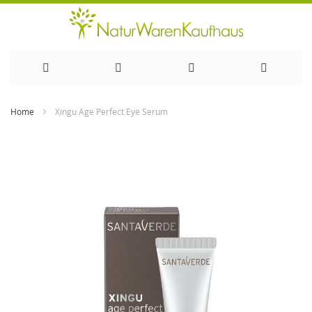
Direkt
Home
Xingu Age Perfect Eye Serum
zum
Zum
Ende
Inhalt
der
Bildergalerie
springen