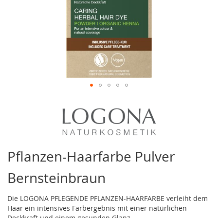
Zum
Anfang
der
Bildergalerie
springen
Pflanzen-Haarfarbe Pulver
Bernsteinbraun
Die LOGONA PFLEGENDE PFLANZEN-HAARFARBE verleiht dem
Haar ein intensives Farbergebnis mit einer natürlichen
Deckkraft und einem gesunden Glanz.