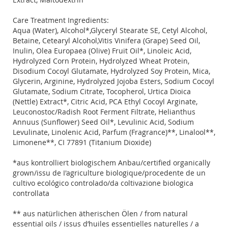
Care Treatment Ingredients:
Aqua (Water), Alcohol*,Glyceryl Stearate SE, Cetyl Alcohol,
Betaine, Cetearyl Alcohol,Vitis Vinifera (Grape) Seed Oil,
Inulin, Olea Europaea (Olive) Fruit Oil*, Linoleic Acid,
Hydrolyzed Corn Protein, Hydrolyzed Wheat Protein,
Disodium Cocoyl Glutamate, Hydrolyzed Soy Protein, Mica,
Glycerin, Arginine, Hydrolyzed Jojoba Esters, Sodium Cocoyl
Glutamate, Sodium Citrate, Tocopherol, Urtica Dioica
(Nettle) Extract*, Citric Acid, PCA Ethyl Cocoyl Arginate,
Leuconostoc/Radish Root Ferment Filtrate, Helianthus
Annuus (Sunflower) Seed Oil*, Levulinic Acid, Sodium
Levulinate, Linolenic Acid, Parfum (Fragrance)**, Linalool**,
Limonene**, CI 77891 (Titanium Dioxide)
*aus kontrolliert biologischem Anbau/certified organically
grown/issu de I'agriculture biologique/procedente de un
cultivo ecológico controlado/da coltivazione biologica
controllata
** aus natürlichen ätherischen Ölen / from natural
essential oils / issus d’huiles essentielles naturelles / a