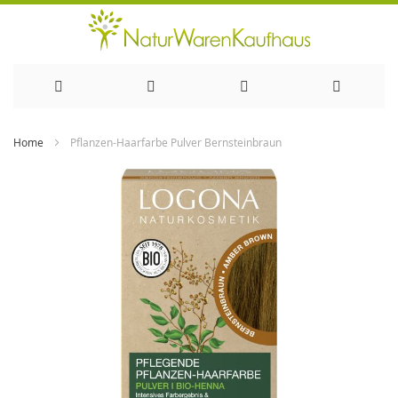
Direkt
Home
Pflanzen-Haarfarbe Pulver Bernsteinbraun
zum
Zum
Ende
Inhalt
der
Bildergalerie
springen