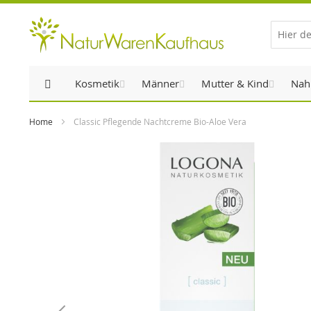
Direkt
zum
Inhalt
Kosmetik
Männer
Mutter & Kind
Nah
Home
Classic Pflegende Nachtcreme Bio-Aloe Vera
Zum
Ende
der
Bildergalerie
springen