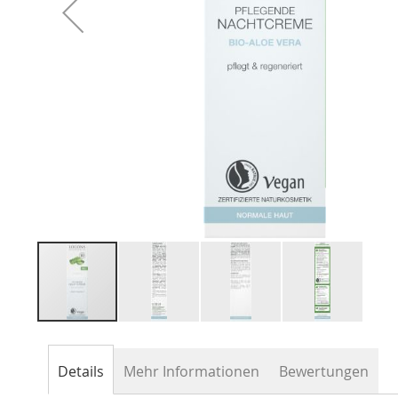
Zum
Anfang
der
Details
Mehr Informationen
Bewertungen
Bildergalerie