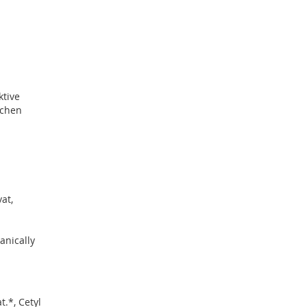
ktive
ichen
vat,
anically
t.*, Cetyl