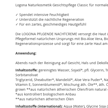
springen
Logona Naturkosmetik Gesichtspflege Classic für normal
✓ Spendet intensive Feuchtigkeit
✓ Unterstützt die nächtliche Regeneration
✓ Für ein zartes, geschmeidiges Hautgefühl
Die LOGONA PFLGENDE NACHTCREME versorgt die Haut über 
Pflegeformel natürlichen Ursprungs mit Bio-Aloe Vera, B
Regenerationsprozesse und sorgt für eine zarte Haut a
Anwendung:
Abends nach der Reinigung auf Gesicht, Hals und Dekoll
Inhaltsstoffe:
gereinigtes Wasser, Sojaöl*, pfl. Glycerin, T
Sorbitanolivat
Triglycerid, Sheabutter*, Mandelöl*, Aloe Vera Puder*, N
Vitamin E, Sonnenblumenöl*, Mischung äth. Öle**, äth. Öl
grown **aus natürlichen ätherischen Ölen/from natural e
*aus kontrolliert biologischem Anbau
**aus natürlichen ätherischen Ölen
Inhaltsstoffe (international):
Aqua (Water), Glycine Soja (