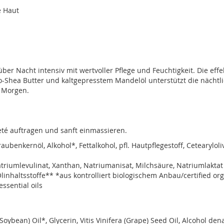
e Haut
Nacht intensiv mit wertvoller Pflege und Feuchtigkeit. Die effe
io-Shea Butter und kaltgepresstem Mandelöl unterstützt die nächtl
m Morgen.
eté auftragen und sanft einmassieren.
raubenkernöl, Alkohol*, Fettalkohol, pfl. Hautpflegestoff, Cetearyloli
atriumlevulinat, Xanthan, Natriumanisat, Milchsäure, Natriumlaktat
inhaltsstoffe** *aus kontrolliert biologischem Anbau/certified org
ssential oils
Soybean) Oil*, Glycerin, Vitis Vinifera (Grape) Seed Oil, Alcohol dena