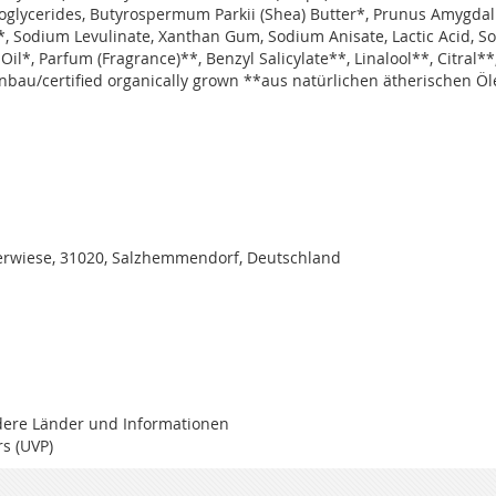
ocoglycerides, Butyrospermum Parkii (Shea) Butter*, Prunus Amygdal
*, Sodium Levulinate, Xanthan Gum, Sodium Anisate, Lactic Acid, 
il*, Parfum (Fragrance)**, Benzyl Salicylate**, Linalool**, Citral**
nbau/certified organically grown **aus natürlichen ätherischen Ö
rwiese, 31020, Salzhemmendorf, Deutschland
ndere Länder und Informationen
s (UVP)