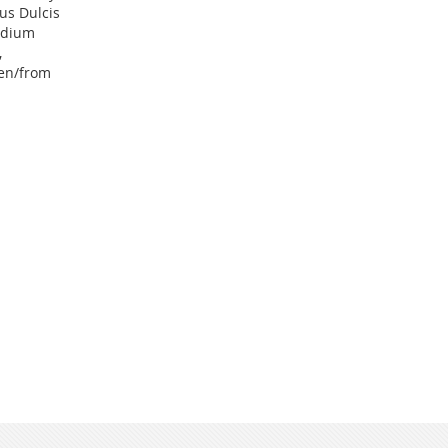
us Dulcis
Sodium
,
len/from