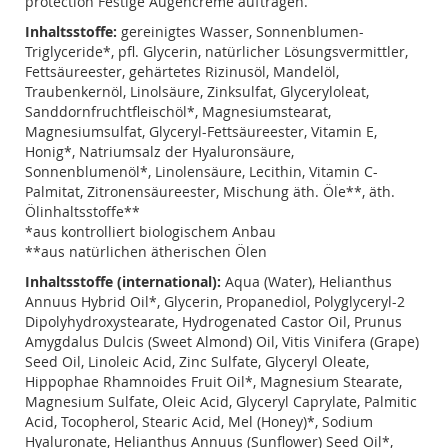
protection Festige Augencreme auftragen.
Inhaltsstoffe:
gereinigtes Wasser, Sonnenblumen-
Triglyceride*, pfl. Glycerin, natürlicher Lösungsvermittler,
Fettsäureester, gehärtetes Rizinusöl, Mandelöl,
Traubenkernöl, Linolsäure, Zinksulfat, Glyceryloleat,
Sanddornfruchtfleischöl*, Magnesiumstearat,
Magnesiumsulfat, Glyceryl-Fettsäureester, Vitamin E,
Honig*, Natriumsalz der Hyaluronsäure,
Sonnenblumenöl*, Linolensäure, Lecithin, Vitamin C-
Palmitat, Zitronensäureester, Mischung äth. Öle**, äth.
Ölinhaltsstoffe**
*aus kontrolliert biologischem Anbau
**aus natürlichen ätherischen Ölen
Inhaltsstoffe (international):
Aqua (Water), Helianthus
Annuus Hybrid Oil*, Glycerin, Propanediol, Polyglyceryl-2
Dipolyhydroxystearate, Hydrogenated Castor Oil, Prunus
Amygdalus Dulcis (Sweet Almond) Oil, Vitis Vinifera (Grape)
Seed Oil, Linoleic Acid, Zinc Sulfate, Glyceryl Oleate,
Hippophae Rhamnoides Fruit Oil*, Magnesium Stearate,
Magnesium Sulfate, Oleic Acid, Glyceryl Caprylate, Palmitic
Acid, Tocopherol, Stearic Acid, Mel (Honey)*, Sodium
Hyaluronate, Helianthus Annuus (Sunflower) Seed Oil*,