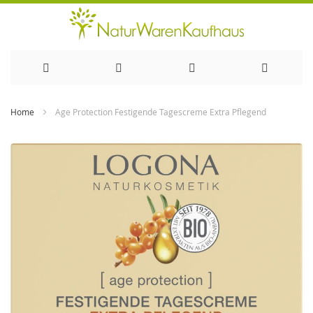
Direkt
Home
Age Protection Festigende Tagescreme Extra Pflegend
zum
Zum
Ende
Inhalt
der
Bildergalerie
springen