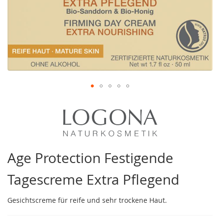
Zum
Anfang
der
Bildergalerie
springen
Age Protection Festigende
Tagescreme Extra Pflegend
Gesichtscreme für reife und sehr trockene Haut.