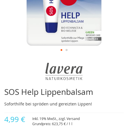
Zum
Anfang
der
Bildergalerie
springen
SOS Help Lippenbalsam
Soforthilfe bei spröden und gereizten Lippen!
4,99 €
Inkl. 19% MwSt., zzgl.
Versand
Grundpreis:
623,75 €
/ 1 l