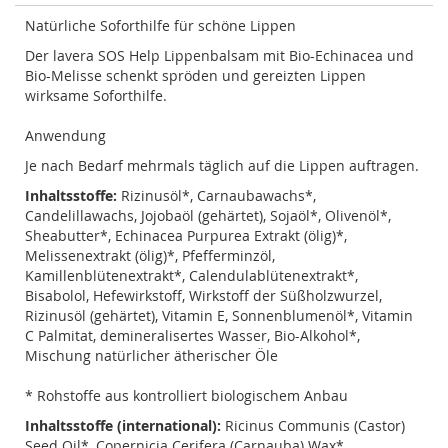
Natürliche Soforthilfe für schöne Lippen
Der lavera SOS Help Lippenbalsam mit Bio-Echinacea und
Bio-Melisse schenkt spröden und gereizten Lippen
wirksame Soforthilfe.
Anwendung
Je nach Bedarf mehrmals täglich auf die Lippen auftragen.
Inhaltsstoffe:
Rizinusöl*, Carnaubawachs*,
Candelillawachs, Jojobaöl (gehärtet), Sojaöl*, Olivenöl*,
Sheabutter*, Echinacea Purpurea Extrakt (ölig)*,
Melissenextrakt (ölig)*, Pfefferminzöl,
Kamillenblütenextrakt*, Calendulablütenextrakt*,
Bisabolol, Hefewirkstoff, Wirkstoff der Süßholzwurzel,
Rizinusöl (gehärtet), Vitamin E, Sonnenblumenöl*, Vitamin
C Palmitat, demineralisertes Wasser, Bio-Alkohol*,
Mischung natürlicher ätherischer Öle
* Rohstoffe aus kontrolliert biologischem Anbau
Inhaltsstoffe (international):
Ricinus Communis (Castor)
Seed Oil*, Copernicia Cerifera (Carnauba) Wax*,