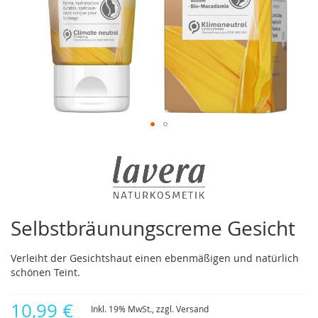
Zum
Anfang
der
Bildergalerie
springen
Selbstbräunungscreme Gesicht
Verleiht der Gesichtshaut einen ebenmäßigen und natürlich
schönen Teint.
10,99 €
Inkl. 19% MwSt., zzgl.
Versand