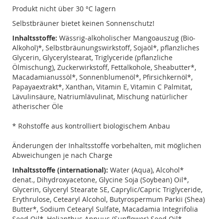
Produkt nicht über 30 °C lagern
Selbstbräuner bietet keinen Sonnenschutz!
Inhaltsstoffe:
Wässrig-alkoholischer Mangoauszug (Bio-
Alkohol)*, Selbstbräunungswirkstoff, Sojaöl*, pflanzliches
Glycerin, Glycerylstearat, Triglyceride (pflanzliche
Ölmischung), Zuckerwirkstoff, Fettalkohole, Sheabutter*,
Macadamianussöl*, Sonnenblumenöl*, Pfirsichkernöl*,
Papayaextrakt*, Xanthan, Vitamin E, Vitamin C Palmitat,
Lävulinsäure, Natriumlävulinat, Mischung natürlicher
ätherischer Öle
* Rohstoffe aus kontrolliert biologischem Anbau
Änderungen der Inhaltsstoffe vorbehalten, mit möglichen
Abweichungen je nach Charge
Inhaltsstoffe (international):
Water (Aqua), Alcohol*
denat., Dihydroxyacetone, Glycine Soja (Soybean) Oil*,
Glycerin, Glyceryl Stearate SE, Caprylic/Capric Triglyceride,
Erythrulose, Cetearyl Alcohol, Butyrospermum Parkii (Shea)
Butter*, Sodium Cetearyl Sulfate, Macadamia Integrifolia
Seed Oil*, Helianthus Annuus (Sunflower) Seed Oil*,