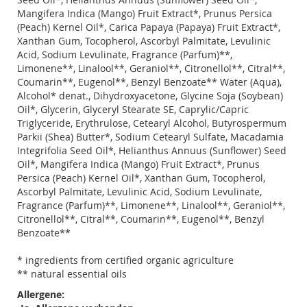
Mangifera Indica (Mango) Fruit Extract*, Prunus Persica
(Peach) Kernel Oil*, Carica Papaya (Papaya) Fruit Extract*,
Xanthan Gum, Tocopherol, Ascorbyl Palmitate, Levulinic
Acid, Sodium Levulinate, Fragrance (Parfum)**,
Limonene**, Linalool**, Geraniol**, Citronellol**, Citral**,
Coumarin**, Eugenol**, Benzyl Benzoate** Water (Aqua),
Alcohol* denat., Dihydroxyacetone, Glycine Soja (Soybean)
Oil*, Glycerin, Glyceryl Stearate SE, Caprylic/Capric
Triglyceride, Erythrulose, Cetearyl Alcohol, Butyrospermum
Parkii (Shea) Butter*, Sodium Cetearyl Sulfate, Macadamia
Integrifolia Seed Oil*, Helianthus Annuus (Sunflower) Seed
Oil*, Mangifera Indica (Mango) Fruit Extract*, Prunus
Persica (Peach) Kernel Oil*, Xanthan Gum, Tocopherol,
Ascorbyl Palmitate, Levulinic Acid, Sodium Levulinate,
Fragrance (Parfum)**, Limonene**, Linalool**, Geraniol**,
Citronellol**, Citral**, Coumarin**, Eugenol**, Benzyl
Benzoate**
* ingredients from certified organic agriculture
** natural essential oils
Allergene: