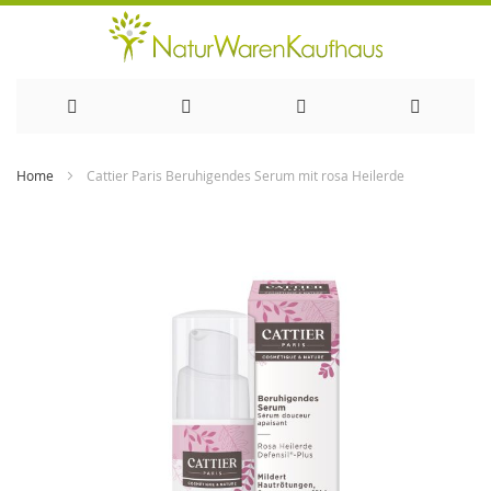
Direkt
Home
Cattier Paris Beruhigendes Serum mit rosa Heilerde
zum
Zum
Ende
Inhalt
der
Bildergalerie
springen