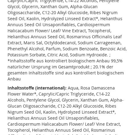
Caprylic/Capric Triglyceride, C14-22 Alcohols, Pentylene
Glycol, Glycerin, Xanthan Gum, Alpha-Glucan
Oligosaccharide, C12-20 Alkyl Glucoside, Ribes Nigrum
Seed Oil, Kaolin, Hydrolyzed Linseed Extract*, Helianthus
Annuus Seed Oil Unsaponifiables, Cardiospermum
Halicacabum Flower/ Leaf/ Vine Extract, Tocopherol,
Helianthus Annuus Seed Oil, Rosmarinus Officinalis Leaf
Extract, Maris Sal, Octyldodecanol, Sodium Carrageenan,
Phenethyl Alcohol, Parfum, Sodium Benzoate, Benzoic Acid,
Potassium Sorbate, Citric Acid, Sodium Hydroxide. ;
*Inhaltsstoffe aus kontrolliert biologischem Anbau 99,5%
natürlicher Ursprung im Gesamtprodukt ; 20.1% der
gesamten Inhaltsstoffe sind aus kontrolliert biologischem
Anbau
Inhaltsstoffe (international):
Aqua, Rosa Damascena
Flower Water*, Caprylic/Capric Triglyceride, C14-22
Alcohols, Pentylene Glycol, Glycerin, Xanthan Gum, Alpha-
Glucan Oligosaccharide, C12-20 Alkyl Glucoside, Ribes
Nigrum Seed Oil, Kaolin, Hydrolyzed Linseed Extract*,
Helianthus Annuus Seed Oil Unsaponifiables,
Cardiospermum Halicacabum Flower/ Leaf/ Vine Extract,
Tocopherol, Helianthus Annuus Seed Oil, Rosmarinus